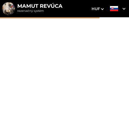
MAMUT REVÚCA
HUF
rezervačný systém
1. Výber pobytu
2. Doplnkové služby
3. Vaše údaje
Dvojlôžková izba bez
balkónu
Dátum príchodu
Dátum odchodu
Prosím vyberte
Prosím vyberte