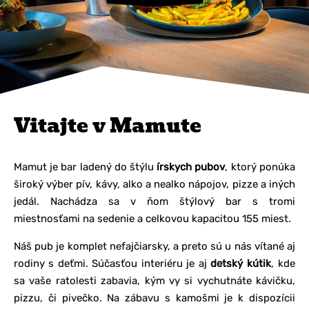
Vitajte v Mamute
Mamut je bar ladený do štýlu
írskych pubov
, ktorý ponúka
široký výber pív, kávy, alko a nealko nápojov, pizze a iných
jedál. Nachádza sa v ňom štýlový bar s tromi
miestnosťami na sedenie a celkovou kapacitou 155 miest.
Náš pub je komplet nefajčiarsky, a preto sú u nás vítané aj
rodiny s deťmi. Súčasťou interiéru je aj
detský kútik
, kde
sa vaše ratolesti zabavia, kým vy si vychutnáte kávičku,
pizzu, či pivečko. Na zábavu s kamošmi je k dispozícii