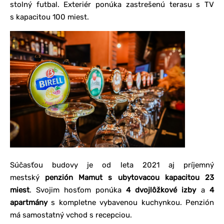
stolný futbal. Exteriér ponúka zastrešenú terasu s TV
s kapacitou 100 miest.
Súčasťou budovy je od leta 2021 aj príjemný
mestský
penzión Mamut s ubytovacou kapacitou 23
miest
. Svojim hosťom ponúka
4 dvojlôžkové izby
a
4
apartmány
s kompletne vybavenou kuchynkou. Penzión
má samostatný vchod s recepciou.