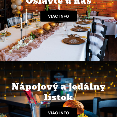
Oslávte u nás
VIAC INFO
Nápojový a jedálny
lístok
VIAC INFO