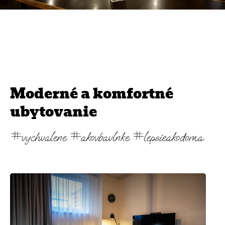
Moderné a komfortné
ubytovanie
#vychvalene #akovbavlnke #lepsieakodoma