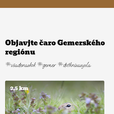
Objavjte čaro Gemerského
regiónu
#všadenaskok #gemer #dotknisasysla
2,5 km