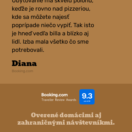
Ubytovanie má skvelú polohu,
Ubyt
keďže je rovno nad pizzeriou,
apar
kde sa môžete najesť
prof
poprípade niečo vypiť. Tak isto
z re
je hneď vedľa billa a blízko aj
takt
lidl. Izba mala všetko čo sme
spok
potrebovali.
Da
Diana
Bookin
Booking.com
Overené domácimi aj
zahraničnými návštevníkmi.