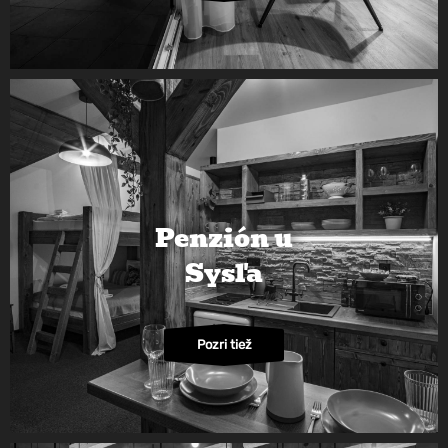
Penzión u
Sysľa
Pozri tiež