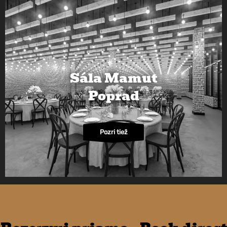
Sála Mamut
Poprad
Pozri tiež