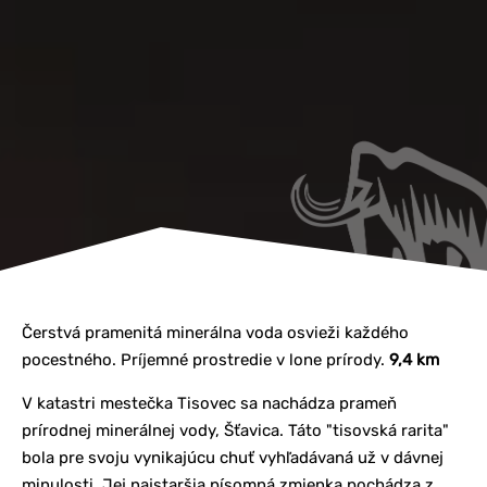
Čerstvá pramenitá minerálna voda osvieži každého
pocestného. Príjemné prostredie v lone prírody.
9,4 km
V katastri mestečka Tisovec sa nachádza prameň
prírodnej minerálnej vody, Šťavica. Táto "tisovská rarita"
bola pre svoju vynikajúcu chuť vyhľadávaná už v dávnej
minulosti. Jej najstaršia písomná zmienka pochádza z