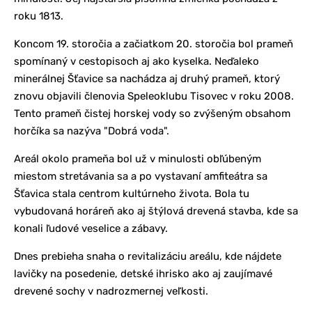
roku 1813.
Koncom 19. storočia a začiatkom 20. storočia bol prameň
spomínaný v cestopisoch aj ako kyselka. Neďaleko
minerálnej Šťavice sa nachádza aj druhý prameň, ktorý
znovu objavili členovia Speleoklubu Tisovec v roku 2008.
Tento prameň čistej horskej vody so zvýšeným obsahom
horčíka sa nazýva "Dobrá voda".
Areál okolo prameňa bol už v minulosti obľúbeným
miestom stretávania sa a po vystavaní amfiteátra sa
Šťavica stala centrom kultúrneho života. Bola tu
vybudovaná horáreň ako aj štýlová drevená stavba, kde sa
konali ľudové veselice a zábavy.
Dnes prebieha snaha o revitalizáciu areálu, kde nájdete
lavičky na posedenie, detské ihrisko ako aj zaujímavé
drevené sochy v nadrozmernej veľkosti.